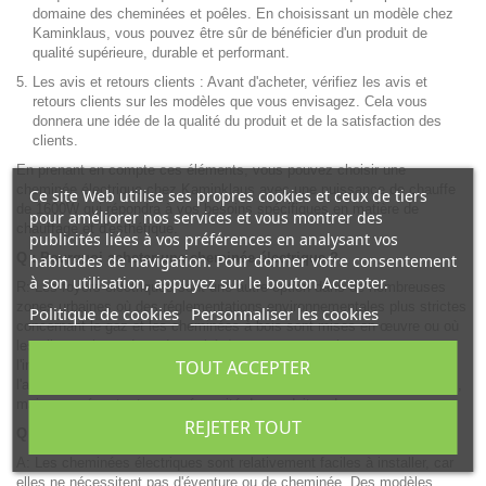
domaine des cheminées et poêles. En choisissant un modèle chez
Kaminklaus, vous pouvez être sûr de bénéficier d'un produit de
qualité supérieure, durable et performant.
Les avis et retours clients : Avant d'acheter, vérifiez les avis et
retours clients sur les modèles que vous envisagez. Cela vous
donnera une idée de la qualité du produit et de la satisfaction des
clients.
En prenant en compte ces éléments, vous pouvez choisir une
cheminée électrique chez Kaminklaus avec une puissance de chauffe
Ce site Web utilise ses propres cookies et ceux de tiers
de 1600W qui répondra à vos besoins spécifiques en matière de
pour améliorer nos services et vous montrer des
chauffage et d'esthétique.
publicités liées à vos préférences en analysant vos
Q : Pourquoi acheter une cheminée électrique ?
habitudes de navigation. Pour donner votre consentement
à son utilisation, appuyez sur le bouton Accepter.
R: Les foyers électriques sont une autre option dans de nombreuses
zones urbaines où des réglementations environnementales plus strictes
Politique de cookies
Personnaliser les cookies
concernant le gaz et les cheminées à bois sont mises en œuvre ou où
les clients vivent dans des unités/appartements qui ne permettent pas
TOUT ACCEPTER
l'installation d'aération. Les cheminées électriques offrent le confort,
l'ambiance et la chaleur d'une cheminée traditionnelle en bois ou à gaz,
mais sans évent, et sans nécessité de conduites de gaz.
REJETER TOUT
Q : Est-il difficile d'installer une cheminée électrique ?
A: Les cheminées électriques sont relativement faciles à installer, car
elles ne nécessitent pas d'éventure ou de cheminée. Des modèles