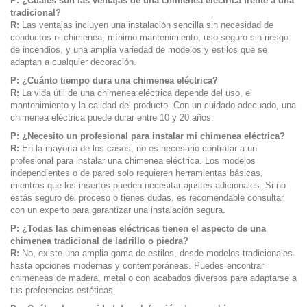
P: ¿Cuáles son las ventajas de una chimenea eléctrica frente a una
tradicional?
R:
Las ventajas incluyen una instalación sencilla sin necesidad de
conductos ni chimenea, mínimo mantenimiento, uso seguro sin riesgo
de incendios, y una amplia variedad de modelos y estilos que se
adaptan a cualquier decoración.
P: ¿Cuánto tiempo dura una chimenea eléctrica?
R:
La vida útil de una chimenea eléctrica depende del uso, el
mantenimiento y la calidad del producto. Con un cuidado adecuado, una
chimenea eléctrica puede durar entre 10 y 20 años.
P: ¿Necesito un profesional para instalar mi chimenea eléctrica?
R:
En la mayoría de los casos, no es necesario contratar a un
profesional para instalar una chimenea eléctrica. Los modelos
independientes o de pared solo requieren herramientas básicas,
mientras que los insertos pueden necesitar ajustes adicionales. Si no
estás seguro del proceso o tienes dudas, es recomendable consultar
con un experto para garantizar una instalación segura.
P: ¿Todas las chimeneas eléctricas tienen el aspecto de una
chimenea tradicional de ladrillo o piedra?
R:
No, existe una amplia gama de estilos, desde modelos tradicionales
hasta opciones modernas y contemporáneas. Puedes encontrar
chimeneas de madera, metal o con acabados diversos para adaptarse a
tus preferencias estéticas.