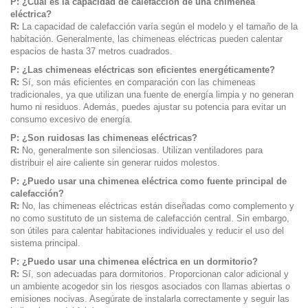
P: ¿Cuál es la capacidad de calefacción de una chimenea
eléctrica?
R:
La capacidad de calefacción varía según el modelo y el tamaño de la
habitación. Generalmente, las chimeneas eléctricas pueden calentar
espacios de hasta 37 metros cuadrados.
P: ¿Las chimeneas eléctricas son eficientes energéticamente?
R:
Sí, son más eficientes en comparación con las chimeneas
tradicionales, ya que utilizan una fuente de energía limpia y no generan
humo ni residuos. Además, puedes ajustar su potencia para evitar un
consumo excesivo de energía.
P: ¿Son ruidosas las chimeneas eléctricas?
R:
No, generalmente son silenciosas. Utilizan ventiladores para
distribuir el aire caliente sin generar ruidos molestos.
P: ¿Puedo usar una chimenea eléctrica como fuente principal de
calefacción?
R:
No, las chimeneas eléctricas están diseñadas como complemento y
no como sustituto de un sistema de calefacción central. Sin embargo,
son útiles para calentar habitaciones individuales y reducir el uso del
sistema principal.
P: ¿Puedo usar una chimenea eléctrica en un dormitorio?
R:
Sí, son adecuadas para dormitorios. Proporcionan calor adicional y
un ambiente acogedor sin los riesgos asociados con llamas abiertas o
emisiones nocivas. Asegúrate de instalarla correctamente y seguir las