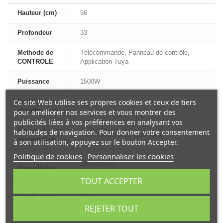
Hauteur (cm)
56
Profondeur
33
Methode de
Télécommande, Panneau de contrôle,
CONTROLE
Application Tuya
Puissance
1500W
Surface de
Ce site Web utilise ses propres cookies et ceux de tiers
35 m2
chauffe en m²
pour améliorer nos services et vous montrer des
publicités liées à vos préférences en analysant vos
Source d
habitudes de navigation. Pour donner votre consentement
Alimentation électrique filaire
alimentation
à son utilisation, appuyez sur le bouton Accepter.
Politique de cookies
Personnaliser les cookies
Type
Encastrable
d'installation
TOUT ACCEPTER
Mode avec
chauffage et
OUI
flamme
REJETER TOUT