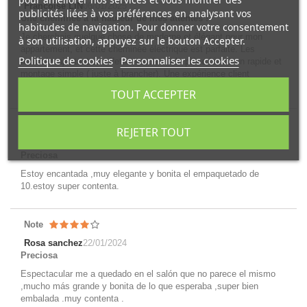
Francoise LIN
06/01/2025
publicités liées à vos préférences en analysant vos
Une cheminée à la hauteur de mes attentes !"
habitudes de navigation. Pour donner votre consentement
Je cherchais quelque chose de moderne et élégant pour mon
à son utilisation, appuyez sur le bouton Accepter.
appartement, et cette cheminée électrique est parfaite. Les
Politique de cookies
Personnaliser les cookies
flammes ajoutent un effet « waouh » à la pièce Livraison rapide et
montage simple ( juste à brancher). Une expérience client
irréprochable !
TOUT ACCEPTER
Note
REJETER TOUT
Rosa sanchez
23/01/2024
Preciosa
Estoy encantada ,muy elegante y bonita el empaquetado de
10.estoy super contenta.
Note
Rosa sanchez
22/01/2024
Preciosa
Espectacular me a quedado en el salón que no parece el mismo
,mucho más grande y bonita de lo que esperaba ,super bien
embalada .muy contenta .