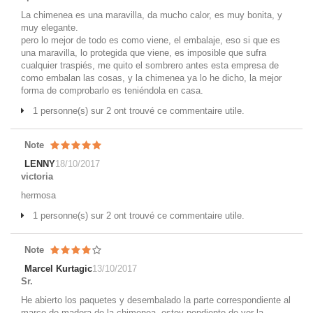
La chimenea es una maravilla, da mucho calor, es muy bonita, y
muy elegante.
pero lo mejor de todo es como viene, el embalaje, eso si que es
una maravilla, lo protegida que viene, es imposible que sufra
cualquier traspiés, me quito el sombrero antes esta empresa de
como embalan las cosas, y la chimenea ya lo he dicho, la mejor
forma de comprobarlo es teniéndola en casa.
1 personne(s) sur 2 ont trouvé ce commentaire utile.
Note
LENNY
18/10/2017
victoria
hermosa
1 personne(s) sur 2 ont trouvé ce commentaire utile.
Note
Marcel Kurtagic
13/10/2017
Sr.
He abierto los paquetes y desembalado la parte correspondiente al
marco de madera de la chimenea. estoy pendiente de ver la