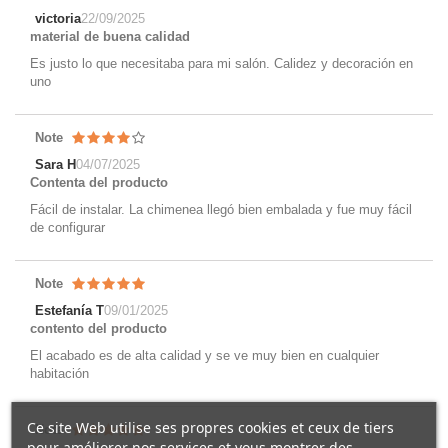
victoria
22/09/2025
material de buena calidad
Es justo lo que necesitaba para mi salón. Calidez y decoración en
uno
Note
Sara H
04/07/2025
Contenta del producto
Fácil de instalar. La chimenea llegó bien embalada y fue muy fácil
de configurar
Note
Estefanía T
09/01/2025
contento del producto
El acabado es de alta calidad y se ve muy bien en cualquier
habitación
Ce site Web utilise ses propres cookies et ceux de tiers
Note
pour améliorer nos services et vous montrer des