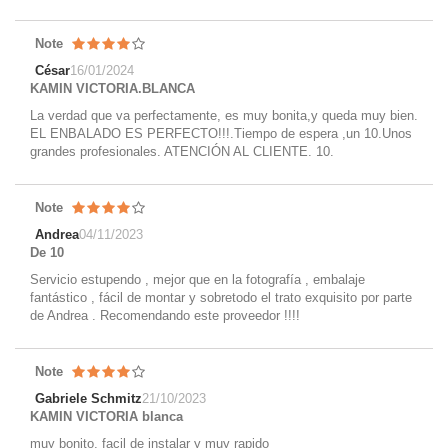
Note
César
16/01/2024
KAMIN VICTORIA.BLANCA
La verdad que va perfectamente, es muy bonita,y queda muy bien.
EL ENBALADO ES PERFECTO!!!.Tiempo de espera ,un 10.Unos
grandes profesionales. ATENCIÓN AL CLIENTE. 10.
Note
Andrea
04/11/2023
De 10
Servicio estupendo , mejor que en la fotografía , embalaje
fantástico , fácil de montar y sobretodo el trato exquisito por parte
de Andrea . Recomendando este proveedor !!!!
Note
Gabriele Schmitz
21/10/2023
KAMIN VICTORIA blanca
muy bonito, facil de instalar y muy rapido