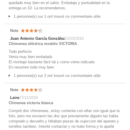
quedado muy bien en el salón. Embalaje y puntualidad en la
entrega un 10. La recomendamos,
1 personne(s) sur 1 ont trouvé ce commentaire utile.
Note
Juan Antonio García González
21/03/2019
Chimenea eléctrica modelo VICTORIA
Todo perfecto
Venía muy bien embalado
El montaje bastante fácil tal y como viene indicado
En resumen todo muy bien
1 personne(s) sur 2 ont trouvé ce commentaire utile.
Note
Leire
27/11/2018
Chinenea victoria blanca
Compré dos chimeneas, estoy contenta con ellas son igual que la
foto, pero me enviaron las dos que previamente alguien las habia
comprado y devuelto y faltaban piezas de sujeccion del aparato y
tornillos tambien. Intenté contactar y no hubo forma y lo apañé