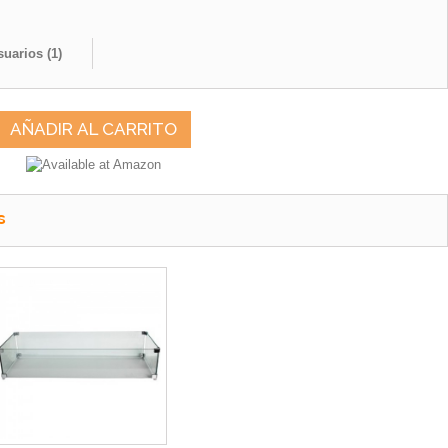
suarios (
1
)
AÑADIR AL CARRITO
S