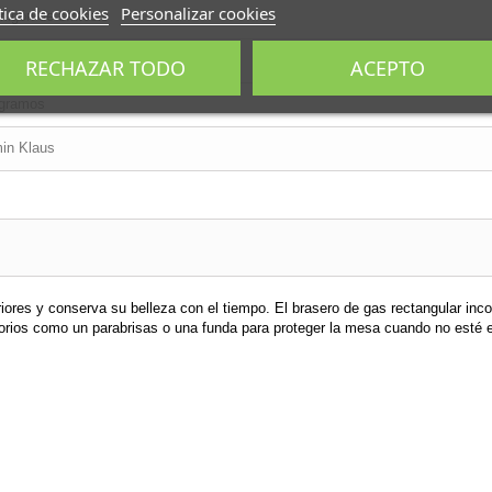
tica de cookies
Personalizar cookies
migón de síntesis
temporáneo
RECHAZAR TODO
ACEPTO
ogramos
in Klaus
ores y conserva su belleza con el tiempo. El brasero de gas rectangular inco
sorios como un parabrisas o una funda para proteger la mesa cuando no esté