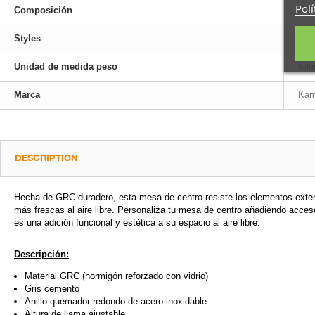
Polí
Composición
Hor
Styles
Con
Unidad de medida peso
Kil
Marca
Kam
DESCRIPTION
Hecha de GRC duradero, esta mesa de centro resiste los elementos exteri
más frescas al aire libre. Personaliza tu mesa de centro añadiendo acce
es una adición funcional y estética a su espacio al aire libre.
Descripción:
Material GRC (hormigón reforzado con vidrio)
Gris cemento
Anillo quemador redondo de acero inoxidable
Altura de llama ajustable