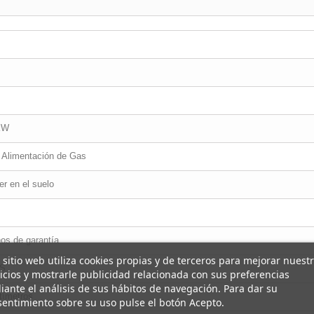
kW
 Alimentación de Gas
r en el suelo
os de garantía
 sitio web utiliza cookies propias y de terceros para mejorar nuest
S
icios y mostrarle publicidad relacionada con sus preferencias
ante el análisis de sus hábitos de navegación. Para dar su
tímetros
entimiento sobre su uso pulse el botón Acepto.