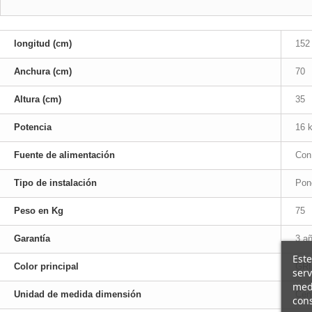
longitud (cm)
152
Anchura (cm)
70
Altura (cm)
35
Potencia
16 
Fuente de alimentación
Con
Tipo de instalación
Pone
Peso en Kg
75
Garantía
3 añ
Este
Color principal
GRI
serv
medi
Unidad de medida dimensión
Cen
cons